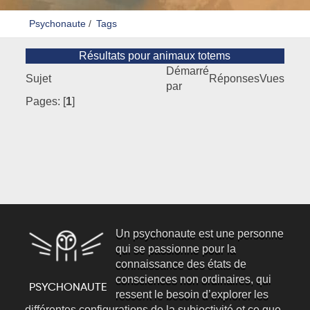
Psychonaute
/
Tags
Résultats pour animaux totems
Démarré
Sujet
Réponses
Vues
par
Pages: [
1
]
Un psychonaute est une personne
qui se passionne pour la
connaissance des états de
consciences non ordinaires, qui
ressent le besoin d’explorer les
différentes configurations de la subjectivité et ce que