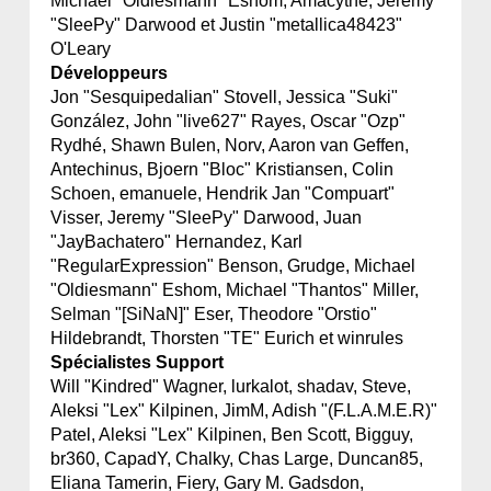
Michael "Oldiesmann" Eshom, Amacythe, Jeremy
"SleePy" Darwood et Justin "metallica48423"
O'Leary
Développeurs
Jon "Sesquipedalian" Stovell, Jessica "Suki"
González, John "live627" Rayes, Oscar "Ozp"
Rydhé, Shawn Bulen, Norv, Aaron van Geffen,
Antechinus, Bjoern "Bloc" Kristiansen, Colin
Schoen, emanuele, Hendrik Jan "Compuart"
Visser, Jeremy "SleePy" Darwood, Juan
"JayBachatero" Hernandez, Karl
"RegularExpression" Benson, Grudge, Michael
"Oldiesmann" Eshom, Michael "Thantos" Miller,
Selman "[SiNaN]" Eser, Theodore "Orstio"
Hildebrandt, Thorsten "TE" Eurich et winrules
Spécialistes Support
Will "Kindred" Wagner, lurkalot, shadav, Steve,
Aleksi "Lex" Kilpinen, JimM, Adish "(F.L.A.M.E.R)"
Patel, Aleksi "Lex" Kilpinen, Ben Scott, Bigguy,
br360, CapadY, Chalky, Chas Large, Duncan85,
Eliana Tamerin, Fiery, Gary M. Gadsdon,