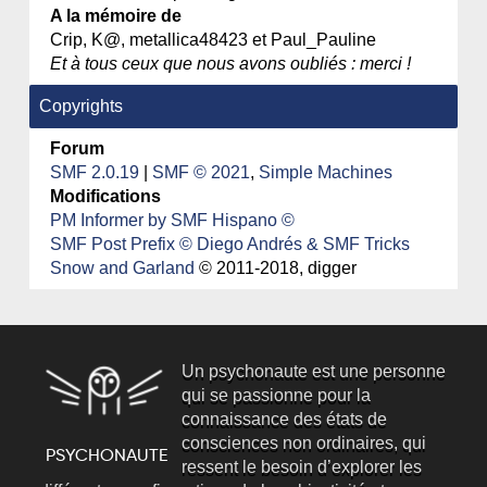
A la mémoire de
Crip, K@, metallica48423 et Paul_Pauline
Et à tous ceux que nous avons oubliés : merci !
Copyrights
Forum
SMF 2.0.19
|
SMF © 2021
,
Simple Machines
Modifications
PM Informer by SMF Hispano ©
SMF Post Prefix © Diego Andrés & SMF Tricks
Snow and Garland
© 2011-2018, digger
Un psychonaute est une personne
qui se passionne pour la
connaissance des états de
consciences non ordinaires, qui
ressent le besoin d’explorer les