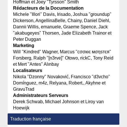
Hoffman et Joey "Tyrsson" Smith
Rédacteurs de la Documentation
Michele "Illori" Davis, Irisado, Joshua "groundup"
Dickerson, AngellinaBelle, Chainy, Daniel Diehl,
Dannii Willis, emanuele, Graeme Spence, Jack
"akabugeyes" Thorsen, Jade Elizabeth Trainor et
Peter Duggan
Marketing
Will "Kindred" Wagner, Marcus "cσσкιє мσηѕтєя"
Forsberg, Ralph "[n3rve]" Otowo, rickC, Tony Reid
et Mert "Antes" Alınbay
Localisateurs
Nikola "Dzonny" Novaković, Francisco "d3vcho"
Domínguez, m4z, Relyana, Robert., Akyhne et
GravuTrad
Administrateurs Serveurs
Derek Schwab, Michael Johnson et Liroy van
Hoewijk
Traduction française