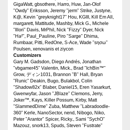
GigaWatt, gbsothere, Harro, Huw, Jan-Olof
"Owdy" Eriksson, Jeremy "jerm" Strike, Justyne,
K@, Kevin "greyknight17" Hou, KGIII, Kill Em All,
margarett, Mattitude, Mashby, Mick G., Michele
"Illori" Davis, MrPhil, Nick "Fizzy" Dyer, Nick
"Ha²", Paul_Pauline, Piro "Sarge" Dhima,
Rumbaar, Pitti, RedOne, S-Ace, Wade "sησω"
Poulsen, xenovanis et ziycon
Customizers
Gary M. Gadsdon, Diego Andrés, Jonathan
"vbgamer45" Valentin, Mick., Brad "IchBin™"
Grow, ディン1031, Brannon "B" Hall, Bryan
"Runic" Deakin, Bugo, Bulakbol, Colin
"Shadow82x" Blaber, Daniel15, Eren Yasarkurt,
Gwenwyfar, Jason "JBlaze" Clemons, Jerry,
Joker™, Kays, Killer Possum, Kirby, Matt
"SlammedDime" Zuba, Matthew "Labradoodle-
360" Kerle, NanoSector, nend, Nibogo, Niko,
Peter "Arantor" Spicer, Ricky., Sami "SychO"
Mazouz, snork13, Spuds, Steven "Fustrate"