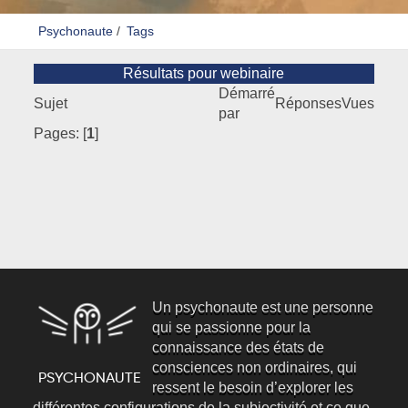
Psychonaute
/
Tags
Résultats pour webinaire
Démarré
Sujet
Réponses
Vues
par
Pages: [
1
]
Un psychonaute est une personne
qui se passionne pour la
connaissance des états de
consciences non ordinaires, qui
ressent le besoin d’explorer les
différentes configurations de la subjectivité et ce que