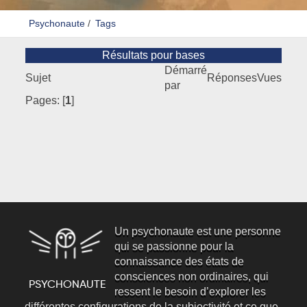
Psychonaute
/
Tags
Résultats pour bases
Démarré
Sujet
Réponses
Vues
par
Pages: [
1
]
Un psychonaute est une personne
qui se passionne pour la
connaissance des états de
consciences non ordinaires, qui
ressent le besoin d’explorer les
différentes configurations de la subjectivité et ce que