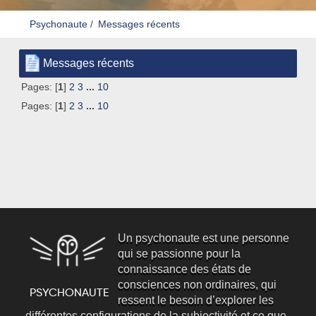
Psychonaute
/
Messages récents
Messages récents
Pages: [
1
]
2
3
...
10
Pages: [
1
]
2
3
...
10
Un psychonaute est une personne
qui se passionne pour la
connaissance des états de
consciences non ordinaires, qui
ressent le besoin d’explorer les
différentes configurations de la subjectivité et ce que