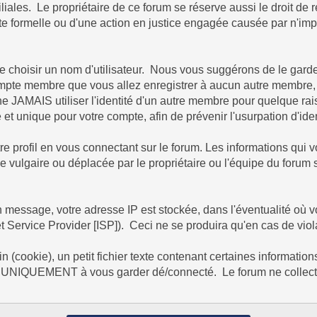
iliales. Le propriétaire de ce forum se réserve aussi le droit de r
te formelle ou d'une action en justice engagée causée par n'impor
é de choisir un nom d'utilisateur. Nous vous suggérons de le ga
e membre que vous allez enregistrer à aucun autre membre, cec
ne JAMAIS utiliser l'identité d'un autre membre pour quelque 
unique pour votre compte, afin de prévenir l'usurpation d'iden
re profil en vous connectant sur le forum. Les informations qui 
e vulgaire ou déplacée par le propriétaire ou l'équipe du foru
n message, votre adresse IP est stockée, dans l'éventualité où 
net Service Provider [ISP]). Ceci ne se produira qu'en cas de vio
cookie), un petit fichier texte contenant certaines information
rt UNIQUEMENT à vous garder dé/connecté. Le forum ne collect