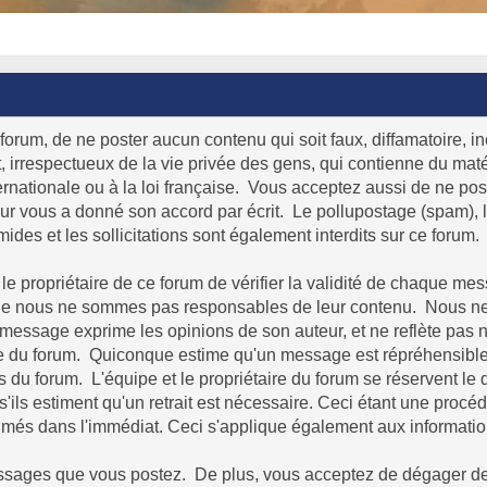
forum, de ne poster aucun contenu qui soit faux, diffamatoire, in
 irrespectueux de la vie privée des gens, qui contienne du maté
ternationale ou à la loi française. Vous acceptez aussi de ne pos
uteur vous a donné son accord par écrit. Le pollupostage (spam), 
amides et les sollicitations sont également interdits sur ce forum.
ou le propriétaire de ce forum de vérifier la validité de chaqu
ue nous ne sommes pas responsables de leur contenu. Nous ne po
e message exprime les opinions de son auteur, et ne reflète pa
aire du forum. Quiconque estime qu'un message est répréhensible 
u forum. L'équipe et le propriétaire du forum se réservent le d
'ils estiment qu'un retrait est nécessaire. Ceci étant une procé
rimés dans l'immédiat. Ceci s'applique également aux informati
sages que vous postez. De plus, vous acceptez de dégager de to