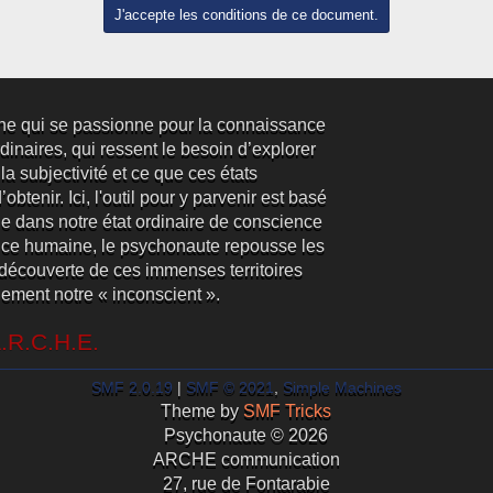
ne qui se passionne pour la connaissance
inaires, qui ressent le besoin d’explorer
 la subjectivité et ce que ces états
obtenir. Ici, l'outil pour y parvenir est basé
e dans notre état ordinaire de conscience
ence humaine, le psychonaute repousse les
la découverte de ces immenses territoires
lement notre « inconscient ».
A.R.C.H.E.
SMF 2.0.19
|
SMF © 2021
,
Simple Machines
Theme by
SMF Tricks
Psychonaute © 2026
ARCHE communication
27, rue de Fontarabie