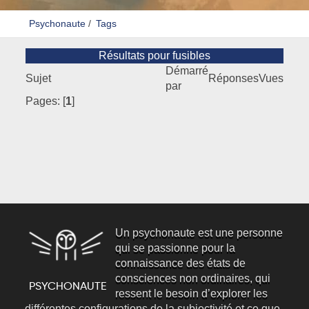
Psychonaute
/
Tags
Résultats pour fusibles
Démarré
Sujet
Réponses
Vues
par
Pages: [
1
]
Un psychonaute est une personne
qui se passionne pour la
connaissance des états de
consciences non ordinaires, qui
ressent le besoin d’explorer les
différentes configurations de la subjectivité et ce que