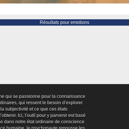
Résultats pour emotions
ne qui se passionne pour la connaissance
inaires, qui ressent le besoin d’explorer
 la subjectivité et ce que ces états
obtenir. Ici, l'outil pour y parvenir est basé
e dans notre état ordinaire de conscience
ence humaine, le psychonaute repousse les