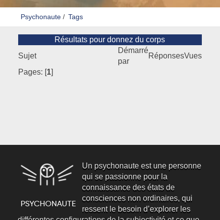
Psychonaute
/
Tags
Résultats pour donnez du corps
Démarré
Sujet
Réponses
Vues
par
Pages: [
1
]
Un psychonaute est une personne
qui se passionne pour la
connaissance des états de
consciences non ordinaires, qui
ressent le besoin d’explorer les
différentes configurations de la subjectivité et ce que