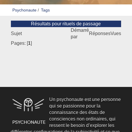
Psychonaute
/
Tags
Résultats pour rituels de passage
Démarré
Sujet
Réponses
Vues
par
Pages: [
1
]
Un psychonaute est une personne
qui se passionne pour la
connaissance des états de
consciences non ordinaires, qui
ressent le besoin d’explorer les
différentes configurations de la subjectivité et ce que