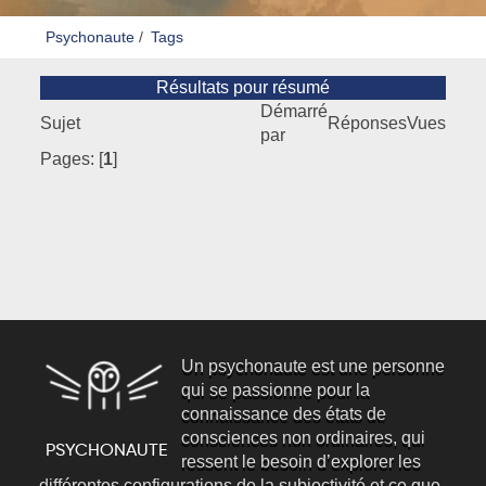
Psychonaute
/
Tags
Résultats pour résumé
Démarré
Sujet
Réponses
Vues
par
Pages: [
1
]
Un psychonaute est une personne
qui se passionne pour la
connaissance des états de
consciences non ordinaires, qui
ressent le besoin d’explorer les
différentes configurations de la subjectivité et ce que