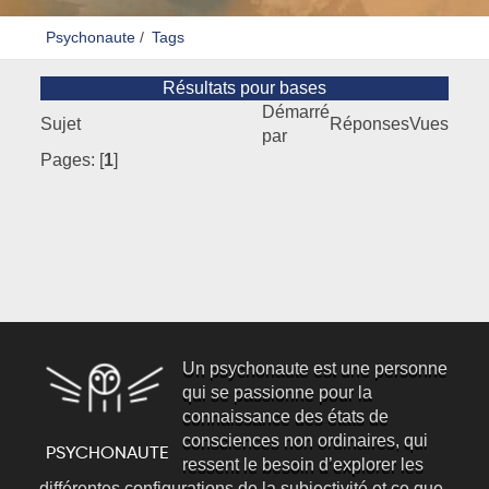
Psychonaute
/
Tags
Résultats pour bases
Démarré
Sujet
Réponses
Vues
par
Pages: [
1
]
Un psychonaute est une personne
qui se passionne pour la
connaissance des états de
consciences non ordinaires, qui
ressent le besoin d’explorer les
différentes configurations de la subjectivité et ce que