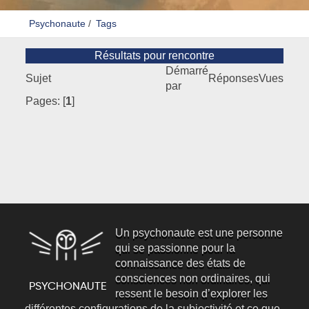
Psychonaute
/
Tags
Résultats pour rencontre
Démarré
Sujet
Réponses
Vues
par
Pages: [
1
]
Un psychonaute est une personne
qui se passionne pour la
connaissance des états de
consciences non ordinaires, qui
ressent le besoin d’explorer les
différentes configurations de la subjectivité et ce que