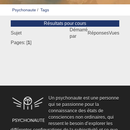
Psychonaute
/
Tags
Résultats pour cours
Démarré
Sujet
Réponses
Vues
par
Pages: [
1
]
Un psychonaute est une personne
qui se passionne pour la
connaissance des états de
consciences non ordinaires, qui
ressent le besoin d’explorer les
différentes configurations de la subjectivité et ce que