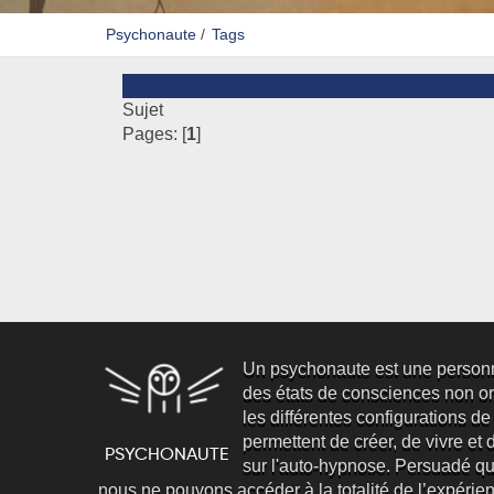
Psychonaute
/
Tags
Sujet
Pages: [
1
]
Un psychonaute est une person
des états de consciences non ord
les différentes configurations de
permettent de créer, de vivre et d’
sur l'auto-hypnose. Persuadé qu
nous ne pouvons accéder à la totalité de l’expéri