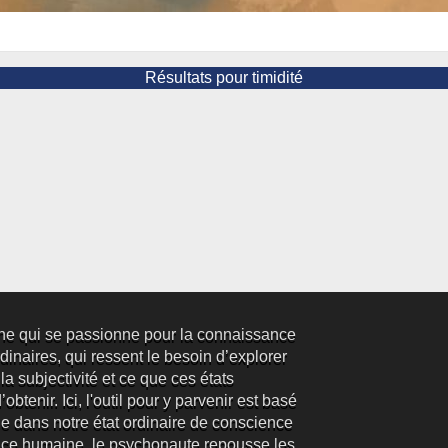
Résultats pour timidité
ne qui se passionne pour la connaissance
inaires, qui ressent le besoin d’explorer
 la subjectivité et ce que ces états
obtenir. Ici, l'outil pour y parvenir est basé
e dans notre état ordinaire de conscience
ence humaine, le psychonaute repousse les