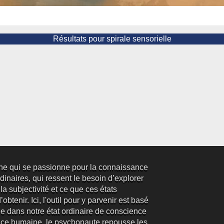
Résultats pour spirale sensorielle
ne qui se passionne pour la connaissance
inaires, qui ressent le besoin d’explorer
 la subjectivité et ce que ces états
obtenir. Ici, l'outil pour y parvenir est basé
e dans notre état ordinaire de conscience
ence humaine, le psychonaute repousse les