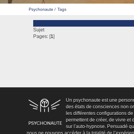
Psychonaute
/
Tags
Sujet
Pages: [
1
]
Un psychonaute est une person
des états de consciences non ord
les différentes configurations de
permettent de créer, de vivre et d’
sur l'auto-hypnose. Persuadé qu
nous ne pouvons accéder à la totalité de l’expéri