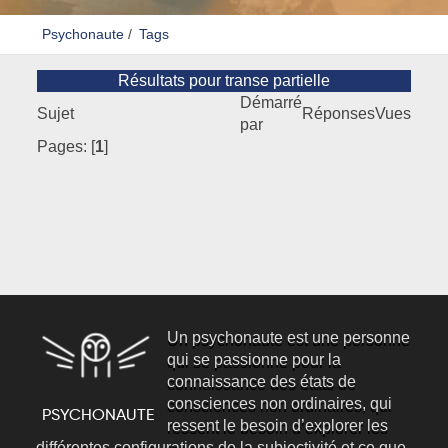
Psychonaute
/
Tags
Résultats pour transe partielle
Démarré
Sujet
Réponses
Vues
par
Pages: [
1
]
Un psychonaute est une personne
qui se passionne pour la
connaissance des états de
consciences non ordinaires, qui
ressent le besoin d’explorer les
différentes configurations de la subjectivité et ce que