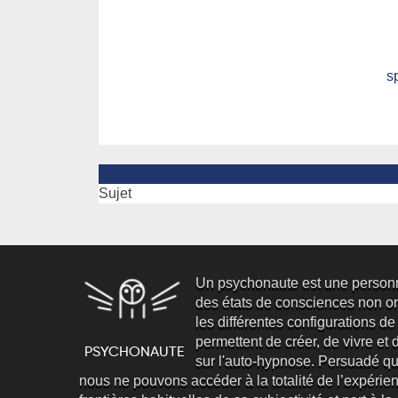
s
Sujet
Un psychonaute est une person
des états de consciences non ord
les différentes configurations de
permettent de créer, de vivre et d’
sur l'auto-hypnose. Persuadé qu
nous ne pouvons accéder à la totalité de l’expéri