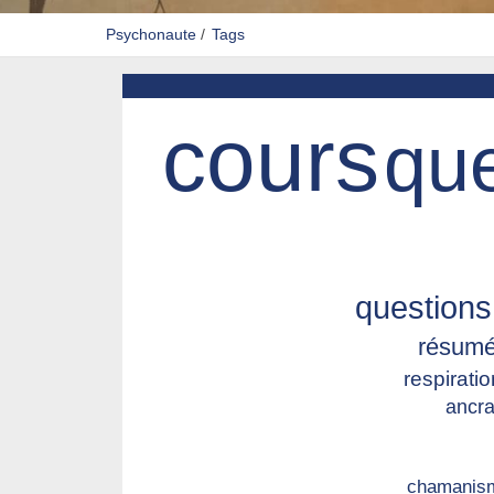
Psychonaute
/
Tags
cours
que
questions
résumé
respiratio
ancr
chamanis