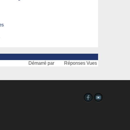
es
e
g
Démarré par
Réponses
Vues