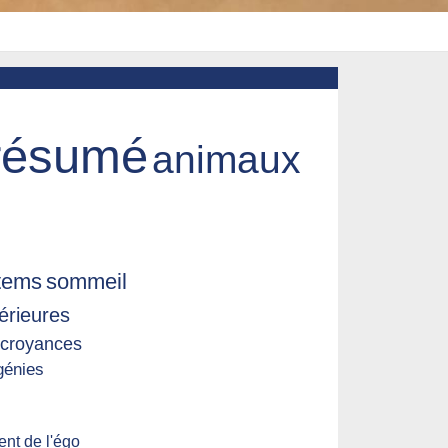
résumé
animaux
tems
sommeil
térieures
croyances
génies
nt de l'égo