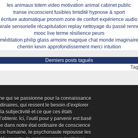
les animaux totem
video
motivation
animal
cabinet public
transe
inconscient
fusibles
timidité
hypnose & sport
écriture automatique
pronom
zone de confort
expérience
audio
pirale sensorielle
récapitulation
replay
nettoyage du passé
renn
mooc
live
terme
résilience
peurs
méditation
philip glass
armoire magique
chat
monde imaginair
chemin
kevin
approfondissement
merci
intuition
Derniers posts tagués
Ta
ne qui se passionne pour la connaissance
inaires, qui ressent le besoin d’explorer
 la subjectivité et ce que ces états
obtenir. Ici, l'outil pour y parvenir est basé
e dans notre état ordinaire de conscience
ence humaine, le psychonaute repousse les