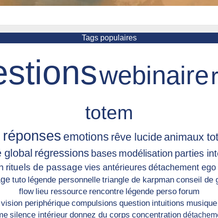
Tags populaires
stions
webinaire
totem
 réponses
emotions
rêve lucide
animaux to
 global
régressions
bases
modélisation
parties in
n
rituels de passage
vies antérieures
détachement ego
age
tuto
légende personnelle
triangle de karpman
conseil de 
flow
lieu ressource
rencontre
légende perso
forum
vision periphérique
compulsions
question
intuitions
musique
me
silence intérieur
donnez du corps
concentration
détacheme