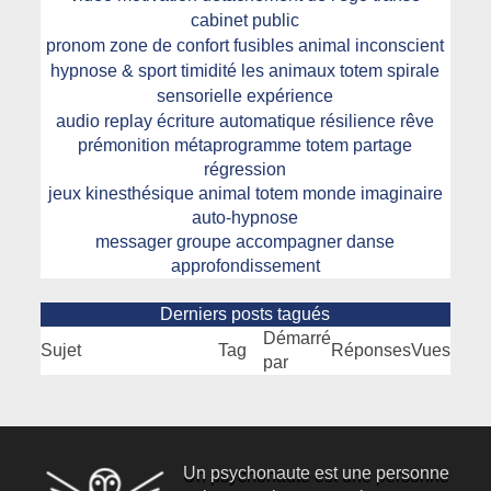
cabinet public
pronom
zone de confort
fusibles
animal
inconscient
hypnose & sport
timidité
les animaux totem
spirale
sensorielle
expérience
audio
replay
écriture automatique
résilience
rêve
prémonition
métaprogramme
totem
partage
régression
jeux
kinesthésique
animal totem
monde imaginaire
auto-hypnose
messager
groupe
accompagner
danse
approfondissement
Derniers posts tagués
Démarré
Sujet
Tag
Réponses
Vues
par
Un psychonaute est une personne