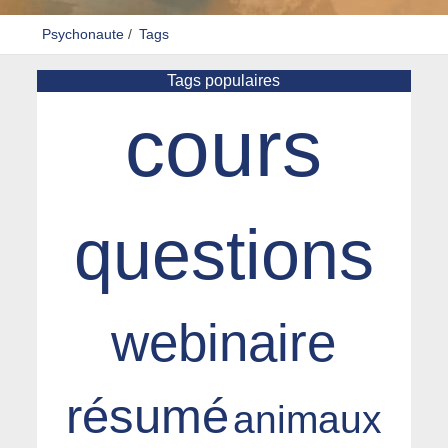
Psychonaute
/
Tags
Tags populaires
cours
questions
webinaire
résumé
animaux