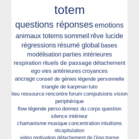
totem
questions réponses
emotions
animaux totems
sommeil
rêve lucide
régressions
résumé global
bases
modélisation
parties intérieures
respiration
rituels de passage
détachement
ego
vies antérieures
croyances
ancrage
conseil de génies
légende personnelle
triangle de karpman
tuto
lieu ressource
rencontre
forum
compulsions
vision
periphérique
flow
légende perso
donnez du corps
question
silence intérieur
chamanisme
musique
concentration
intuitions
récapitulation
video
motivation
détachement de l'égo
transe