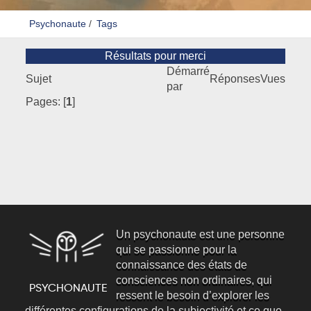
Psychonaute
/
Tags
Résultats pour merci
Démarré
Sujet
Réponses
Vues
par
Pages: [
1
]
Un psychonaute est une personne
qui se passionne pour la
connaissance des états de
consciences non ordinaires, qui
ressent le besoin d’explorer les
différentes configurations de la subjectivité et ce que