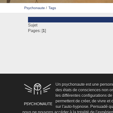
Psychonaute
/
Tags
Sujet
Pages: [
1
]
Un psychonaute est une person
des états de consciences non ord
les différentes configurations de
permettent de créer, de vivre et d’
sur l'auto-hypnose. Persuadé qu
nous ne pouvons accéder à la totalité de l’expéri