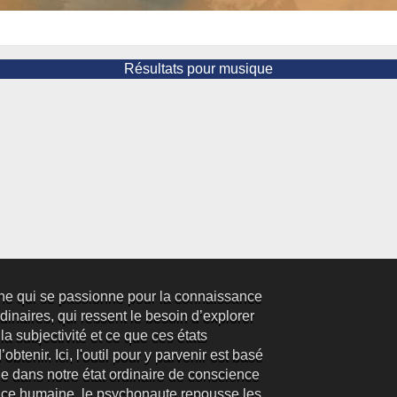
Résultats pour musique
ne qui se passionne pour la connaissance
inaires, qui ressent le besoin d’explorer
 la subjectivité et ce que ces états
obtenir. Ici, l'outil pour y parvenir est basé
e dans notre état ordinaire de conscience
ence humaine, le psychonaute repousse les