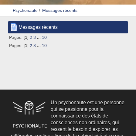
Psychonaute
/
Messages récents
Messages récents
Pages: [
1
]
2
3
...
10
Pages: [
1
]
2
3
...
10
Un psychonaute est une personne
qui se passionne pour la
connaissance des états de
consciences non ordinaires, qui
ressent le besoin d’explorer les
différentes configurations de la subjectivité et ce que